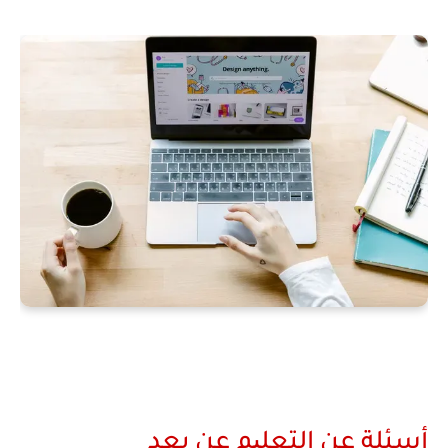
أسئلة عن اﻟﺘﻌﻠﯿﻢ عن ﺑﻌﺪ