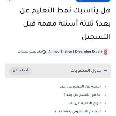
هل يناسبك نمط التعليم عن
بعد؟ ثلاثة أسئلة مهمة قبل
التسجيل
Ahmed Shahen | E-learning Expert
منذ بضع سنوات
جدول المحتويات
أسئلة عن اﻟﺘﻌﻠﯿﻢ عن ﺑﻌﺪ
ما هو اﻟﺘﻌﻠﯿﻢ ﻋﻦ ﺑﻌﺪ ؟
أنواع اﻟﺘﻌﻠﯿﻢ ﻋﻦ ﺑﻌﺪ
اﻟﺘﻌﻠﯿﻢ الإلكتروني e learning