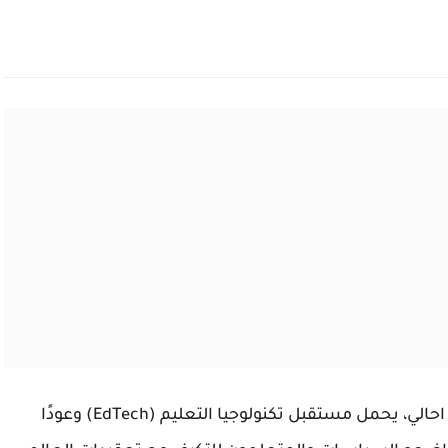
في ظل المشهد الرقمي المتغير بسرعة في وقتنا احالي، يحمل مستقبل تكنولوجيا التعليم (EdTech) وعودًا