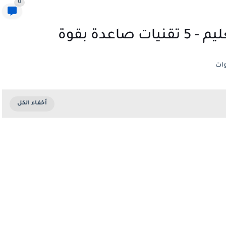
0
عدة بقوة
ات