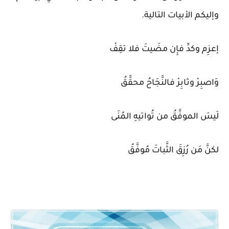
وإليكم الأبيات التالية.
إعزِم وكدِّ فإِن مضَيتَ فلا تقِفْ
وَاصبِرْ وثابِرْ فالنَّجَاحُ محقَّقُ
لَيسَ الموفَّقُ من تُواتيهِ المُنَى
لكنَّ مَن رُزِقَ الثَّباتَ مُوفَّقُ