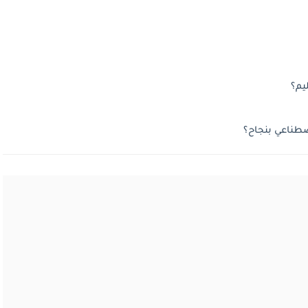
يم؟
صطناعي بنجاح؟