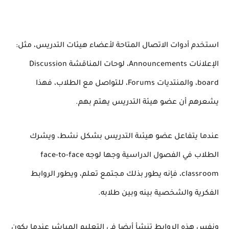
استخدم أدوات الاتصال المتاحة لأعضاء هيئات التدريس، مثل:
الإعلانات Announcements، لوحات المناقشة Discussion
board، والمنتديات Forums، للتواصل مع الطلاب، فهذا
يشعرهم أن عضو هيئة التدريس يهتم بهم.
عندما يتفاعل عضو هيئىة التدريس بشكل نشط، ويشرك
الطلاب في الفصول الدراسية وجها لوجه face-to-face
classroom، فإنه يطور بذلك مجتمع تعلم، ويطور الروابط
الفكرية والشخصية بينه وبين طلابه.
ونفس هذه الروابط تنشأ أيضا في التعليم المباشر عندما يكون