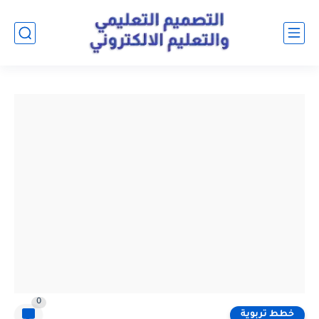
0
خطط تربوية