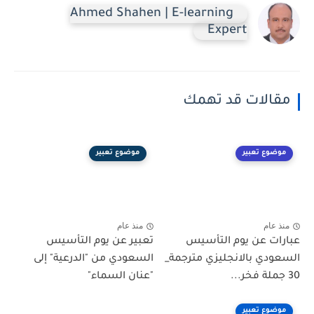
Ahmed Shahen | E-learning
Expert
مقالات قد تهمك
موضوع تعبير
موضوع تعبير
منذ عام
منذ عام
عبارات عن يوم التأسيس
تعبير عن يوم التأسيس
السعودي بالانجليزي مترجمة_
السعودي من "الدرعية" إلى
30 جملة فخر...
"عنان السماء"
موضوع تعبير