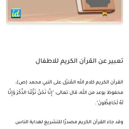
تعبير عن القرآن الكريم للاطفال
القرآن الكريم كلام الله المُنزَل على النبي محمد (ص)،
محفوظ بوعد من الله، قال تعالى: "إِنَّا نَحْنُ نَزَّلْنَا الذِّكْرَ وَإِنَّا
لَهُ لَحَافِظُونَ".
وقد جاء القرآن الكريم مصدرًا للتشريع لهداية الناس