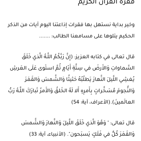
فقرة القرآن الكريم
وخير بداية نستهل بها فقرات إذاعتنا اليوم آيات من الذكر
الحكيم يتلوها على مسامعنا الطالب: .......
قال تعالى في كتابه العزيز: (إِنَّ رَبَّكُمُ اللَّـهُ الَّذي خَلَقَ
السَّماواتِ وَالأَرضَ في سِتَّةِ أَيّامٍ ثُمَّ استَوى عَلَى العَرشِ
يُغشِي اللَّيلَ النَّهارَ يَطلُبُهُ حَثيثًا وَالشَّمسَ وَالقَمَرَ
وَالنُّجومَ مُسَخَّراتٍ بِأَمرِهِ أَلا لَهُ الخَلقُ وَالأَمرُ تَبارَكَ اللَّـهُ رَبُّ
العالَمينَ).(الأعراف، آية: 54)
قال تعالى: " وَهُوَ الَّذي خَلَقَ اللَّيلَ وَالنَّهارَ وَالشَّمسَ
وَالقَمَرَ كُلٌّ في فَلَكٍ يَسبَحون". (الأنبياء، آية: 33)