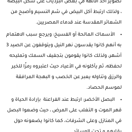
تصوير أحد الآلهة في بعض البرديات على شكل البيضة
، ولذلك ارتبط أكل البيض في شم النسيم وأصبح من
الشعائر المقدسة عند قدماء المصريين.
الأسماك المالحة أو الفسيخ: ويرجع سبب الاهتمام
به أنهم كانوا يقدسون نهر النيل ويتوقفون عن الصيد 3
أشهر، ولذلك كانوا يقومون بتجفيف السمك وتمليحه
لحفظه، ثم يأكلونه في الأعياد حيث اعتبروه رمزًا للخير
والرزق وتناوله يعبر عن الخصب و البهجة المرافقة
لموسم الحصاد.
البصل الأخضر: ارتبط عند الفراعنة بإرادة الحياة و
قهر الموت و التغلب على المرض ، حيث وضعوا البصل
في المنازل وعلى الشرفات، كما كانوا يضعونه حول
رقابهم و تحت الوسائد.